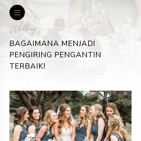
Wedding
BAGAIMANA MENJADI
PENGIRING PENGANTIN
TERBAIK!