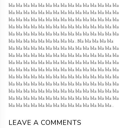
bla bla bla bla bla bla bla bla bla bla bla bla bla bla bla
bla bla bla bla bla bla bla bla bla bla bla bla bla bla bla
bla bla bla bla bla bla bla bla bla bla bla bla bla bla bla
bla bla bla bla bla bla bla bla bla bla bla bla bla bla bla
bla bla bla bla bla bla bla bla bla bla bla bla bla bla bla
bla bla bla bla bla bla bla bla bla . Bla bla bla bla bla
bla bla bla bla bla bla bla bla bla bla bla bla bla bla bla
bla bla bla bla bla bla bla bla bla bla bla bla bla bla bla
bla bla bla bla bla bla bla bla bla bla bla bla bla bla bla
bla bla bla bla bla bla bla bla bla bla bla bla bla bla bla
bla bla bla bla bla bla bla bla bla bla bla bla bla bla bla
bla bla bla bla bla bla bla bla bla bla bla bla bla bla bla
bla bla bla bla bla bla bla bla bla bla bla bla bla bla bla
bla bla bla bla bla bla bla bla bla bla bla bla bla bla bla
bla bla bla bla bla bla bla bla bla bla bla bla bla bla .
LEAVE A COMMENTS